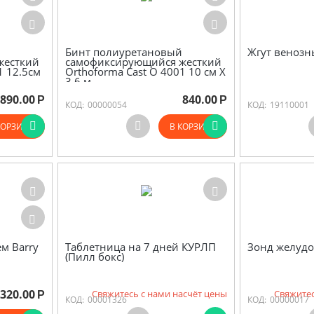
Бинт полиуретановый
Жгут венозны
жесткий
самофиксирующийся жесткий
1 12.5см
Orthoforma Cast O 4001 10 см Х
3.6 м
890.00
840.00
Р
Р
КОД:
00000054
КОД:
19110001
КОРЗИНУ
В КОРЗИНУ
м Barry
Таблетница на 7 дней КУРЛП
Зонд желуд
(Пилл бокс)
320.00
Свяжитесь с нами насчёт цены
Свяжитес
Р
КОД:
00001326
КОД:
00000017