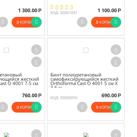
1 300.00
1 100.00
Р
Р
КОД:
00001891
В КОРЗИНУ
В КОРЗИНУ
ретановый
Бинт полиуретановый
ующийся жесткий
самофиксирующийся жесткий
ast O 4001 7.5 см
Orthoforma Cast O 4001 5 см Х
3.6 м
760.00
690.00
Р
Р
КОД:
00000056
В КОРЗИНУ
В КОРЗИНУ