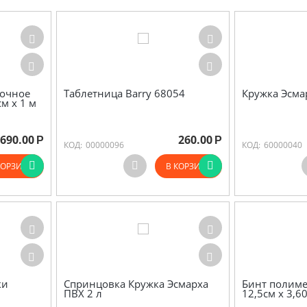
очное
Таблетница Barry 68054
Кружка Эсма
м х 1 м
690.00
260.00
Р
Р
КОД:
00000096
КОД:
60000040
КОРЗИНУ
В КОРЗИНУ
ки
Спринцовка Кружка Эсмарха
Бинт полиме
ПВХ 2 л
12,5см х 3,6