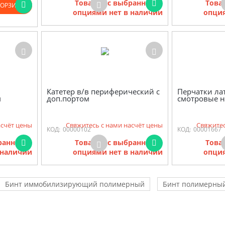
Товаров с выбранными
Това
КОРЗИНУ
опциями нет в наличии
опция
Катетер в/в периферический с
Перчатки ла
м
доп.портом
смотровые 
асчёт цены
Свяжитесь с нами насчёт цены
Свяжитес
КОД:
00000102
КОД:
00001667
бранными
Товаров с выбранными
Това
 наличии
опциями нет в наличии
опция
Бинт иммобилизирующий полимерный
Бинт полимерный