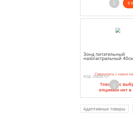
В 
Зонд питательный
назогастральный 40с
Свяжитесь с нами н
КОД:
00000101
Товаров с вы
опциями нет в
Адаптивные товары