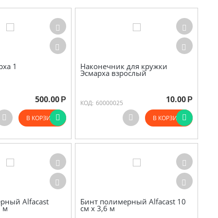
рха 1
Наконечник для кружки
Эсмарха взрослый
500.00
10.00
Р
Р
КОД:
60000025
В КОРЗИНУ
В КОРЗИНУ
рный Alfacast
Бинт полимерный Alfacast 10
0 м
см х 3,6 м