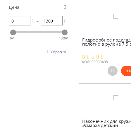
Цена
–
Р
Р
0
1300
Р
Р
Гидрофобное подклад
полотно в рулоне 7,5 с
Сбросить
КОД:
00000408
В 
Наконечник для круж
Эсмарха детский