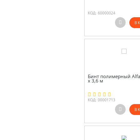
КОД:
60000024
В 
Бинт полимерный Alfac
х 3,6 м
КОД:
00001713
В 