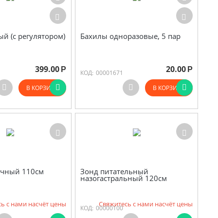
й (с регулятором)
Бахилы одноразовые, 5 пар
399.00
20.00
Р
Р
КОД:
00001671
В КОРЗИНУ
В КОРЗИНУ
очный 110см
Зонд питательный
назогастральный 120см
ь с нами насчёт цены
Свяжитесь с нами насчёт цены
КОД:
00000100