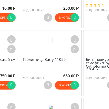
10.00
250.00
Р
Р
КОД:
60000021
КОД:
00001892
КОРЗИНУ
В КОРЗИНУ
ast 5 см
Таблетница Barry 11059
Бинт полиу
самофиксир
Orthoforma C
Х 3.6 м
750.00
650.00
Р
Р
КОД:
00000094
КОД:
00000057
КОРЗИНУ
В КОРЗИНУ