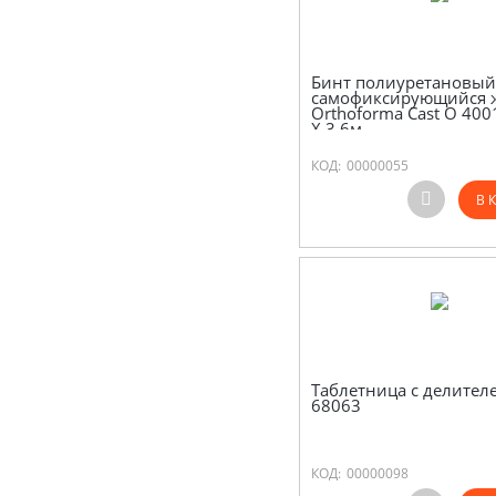
Бинт полиуретановый
самофиксирующийся 
Orthoforma Cast O 400
Х 3.6м
КОД:
00000055
В 
Таблетница с делителе
68063
КОД:
00000098