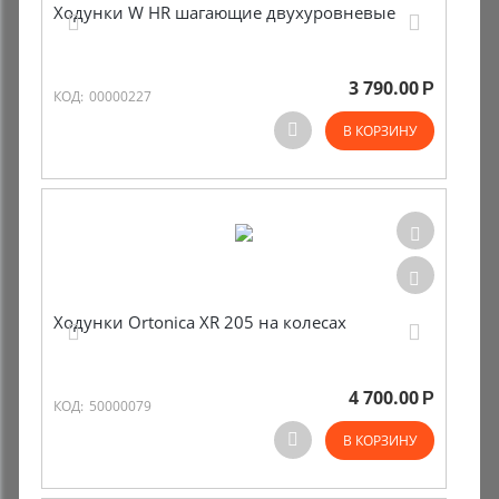
Ходунки W HR шагающие двухуровневые
3 790.00
Р
КОД:
00000227
В КОРЗИНУ
Ходунки Ortonica XR 205 на колесах
4 700.00
Р
КОД:
50000079
В КОРЗИНУ