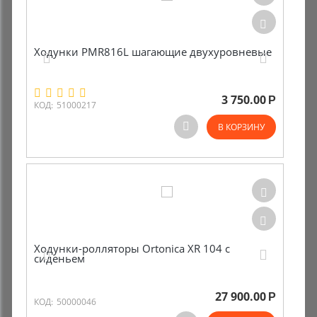
Ходунки PMR816L шагающие двухуровневые
3 750.00
Р
КОД:
51000217
В КОРЗИНУ
Ходунки-ролляторы Ortonica XR 104 с
сиденьем
27 900.00
Р
КОД:
50000046