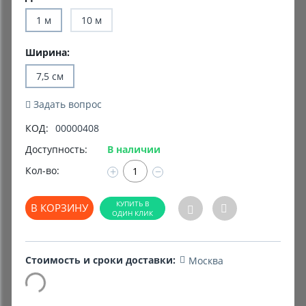
1 м
10 м
Комиссионные товары
Ширина:
Прокат средств реабилитации
7,5 см
Задать вопрос
КОД:
00000408
Доступность:
В наличии
Кол-во:
+
−
В КОРЗИНУ
Стоимость и сроки доставки:
Москва