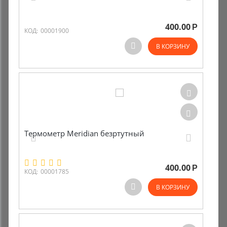
Комиссионные товары
400.00
Р
КОД:
00001900
Прокат средств реабилитации
В КОРЗИНУ
Термометр Meridian безртутный
400.00
Р
КОД:
00001785
В КОРЗИНУ