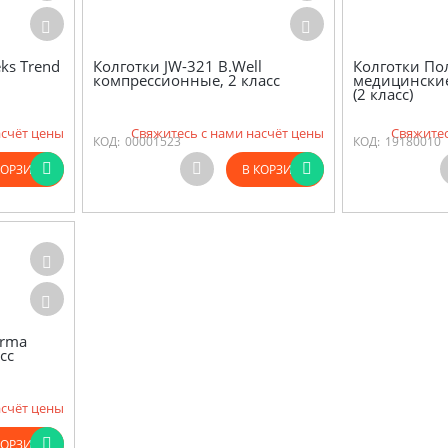
ks Trend
Колготки JW-321 B.Well
Колготки По
компрессионные, 2 класс
медицински
(2 класс)
асчёт цены
Свяжитесь с нами насчёт цены
Свяжитес
КОД:
00001523
КОД:
19180010
КОРЗИНУ
В КОРЗИНУ
orma
сс
асчёт цены
КОРЗИНУ