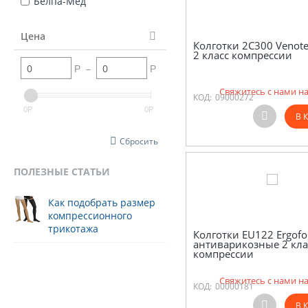
Белпа-Мед
Цена
Колготки 2С300 Venote
2 класс компрессии
–
Р
Р
Свяжитесь с нами н
КОД:
09000272
0
0
Р
Р
В 
Сбросить
ПОЛЕЗНЫЕ СТАТЬИ
Как подобрать размер
компрессионного
трикотажа
Колготки EU122 Ergof
антиварикозные 2 кла
компрессии
Свяжитесь с нами н
КОД:
00000181
В 