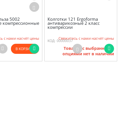
льза 5002
Колготки 121 Ergoforma
е компрессионные
антиварикозные 2 класс
компрессии
ь с нами насчёт цены
Свяжитесь с нами насчёт цены
КОД:
00000037
Товаров с выбранными
В КОРЗИНУ
опциями нет в наличии