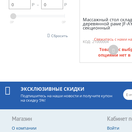
–
Р
Р
Массажный стол скла
0
0
Р
Р
деревянной раме JF-AY
секционный
Сбросить
Свяжитесь с нами н
КОД:
21000004
Товаров с вы
опциями нет в
ЭКСКЛЮЗИВНЫЕ СКИДКИ
Подпишитесь на наши новости и получите купон
на скидку 5%!
Магазин
Кабинет п
О компании
Войти