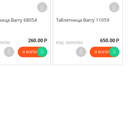
ница Barry 68054
Таблетница Barry 11059
260.00
650.00
Р
Р
00096
КОД:
00000094
В КОРЗИНУ
В КОРЗИНУ