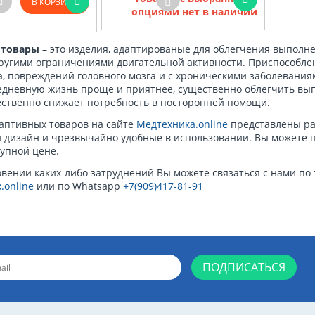
В КОРЗИНУ
опциями нет в наличии
 товары
– это изделия, адаптированые для облегчения выполн
ругими ограничениями двигательной активности. Приспособл
, повреждений головного мозга и с хроническими заболевани
едневную жизнь проще и приятнее, существенно облегчить вы
ственно снижает потребность в посторонней помощи.
даптивных товаров на сайте
Медтехника.online
представлены ра
дизайн и чрезвычайно удобные в использовании. Вы можете по
тупной цене.
вении каких-либо затруднений Вы можете связаться с нами по
.online
или по Whatsapp
+7(909)417-81-91
ПОДПИСАТЬСЯ