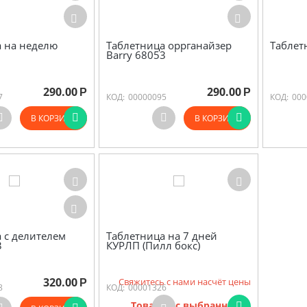
 на неделю
Таблетница оррганайзер
Таблет
Barry 68053
290.00
290.00
Р
Р
7
КОД:
00000095
КОД:
000
В КОРЗИНУ
В КОРЗИНУ
 с делителем
Таблетница на 7 дней
3
КУРЛП (Пилл бокс)
320.00
Свяжитесь с нами насчёт цены
Р
8
КОД:
00001326
Товаров с выбранными