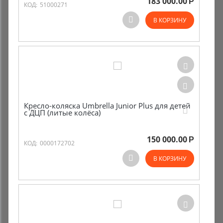
183 000.00
Р
КОД:
51000271
Комиссионные товары
В КОРЗИНУ
Прокат средств реабилитации
Кресло-коляска Umbrella Junior Plus для детей
с ДЦП (литые колёса)
150 000.00
Р
КОД:
0000172702
В КОРЗИНУ