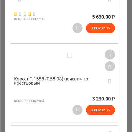
5 630.00
Р
КОД:
4000002710
В КОРЗИНУ
Корсет Т-1558 (Т.58.08) пояснично-
крестцовый
3 230.00
Р
КОД:
0900042904
В КОРЗИНУ