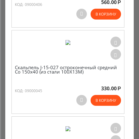
560.00
Р
КОД:
09000406
В КОРЗИНУ
Скальпель J-15-027 остроконечный средний
Со 150х40 (из стали 100Х13М)
330.00
Р
КОД:
09000045
В КОРЗИНУ