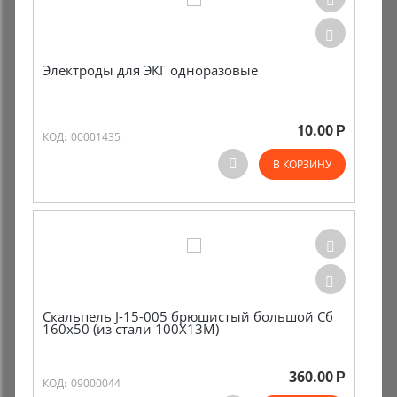
Комиссионные товары
Электроды для ЭКГ одноразовые
Прокат средств реабилитации
10.00
Р
КОД:
00001435
В КОРЗИНУ
Скальпель J-15-005 брюшистый большой Сб
160х50 (из стали 100Х13М)
360.00
Р
КОД:
09000044