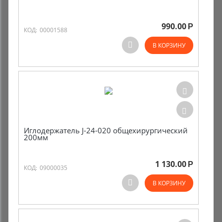
990.00
Р
КОД:
00001588
В КОРЗИНУ
Иглодержатель J-24-020 общехирургический
200мм
1 130.00
Р
КОД:
09000035
В КОРЗИНУ