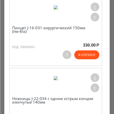
Пинцет J-16-031 хирургический 150мм
(пм-8ss)
330.00
Р
КОД:
09000043
В КОРЗИНУ
Ножницы J-22-034 с одним острым концом
изогнутые 140мм