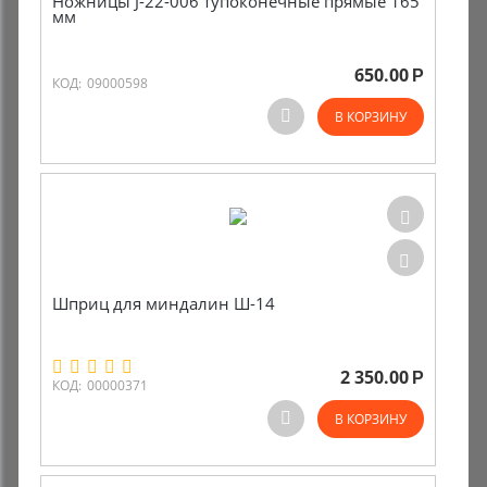
Ножницы J-22-006 тупоконечные прямые 165
мм
650.00
Р
КОД:
09000598
В КОРЗИНУ
Шприц для миндалин Ш-14
2 350.00
Р
КОД:
00000371
В КОРЗИНУ