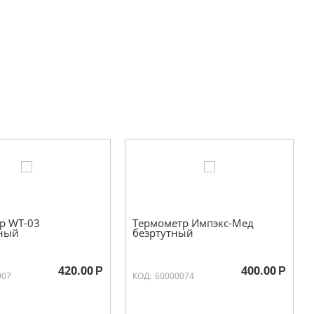
р WT-03
Термометр Импэкс-Мед
ный
безртутный
420.00
400.00
Р
Р
007
КОД:
60000074