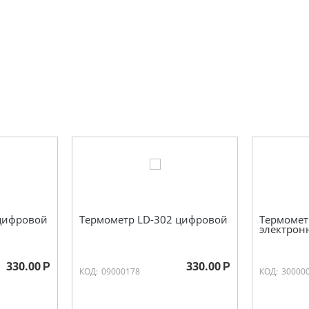
 цифровой
Термометр LD-302 цифровой
Термомет
электрон
330.00
330.00
Р
Р
КОД:
09000178
КОД:
30000