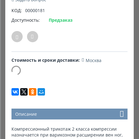
КОД:
00000181
Комиссионные товары
Доступность:
Предзаказ
Прокат средств реабилитации
Стоимость и сроки доставки:
Москва
Описание
Компрессионный трикотаж 2 класса компрессии
назначается при варикозном расширении вен ног,