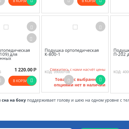
В КОРЗИНУ
В КОРЗИНУ
ртопедическая
Подушка ортопедическая
Подушк
109) для
К-800-1
П-202 
енных
1 220.00
Свяжитесь с нами насчёт цены
Р
6
КОД:
09000108
КОД:
400
Товаров с выбранными
В КОРЗИНУ
опциями нет в наличии
 сна на боку
поддерживает голову и шею на одном уровне с те