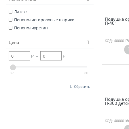
Латекс
Подушка о
Пенополистироловые шарики
П-401
Пенополиуретан
КОД:
4000017
Цена
–
Р
Р
0
0
Р
Р
Сбросить
Подушка о
П-300 детс
КОД:
4000016