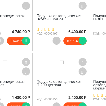
ртопедическая
Подушка ортопедическая
Подушк
Экотен LumF-503
П-301
4 740.00
6 400.00
Р
Р
0
КОД:
00002197
КОД:
400
В КОРЗИНУ
В КОРЗИНУ
ртопедическая
Подушка ортопедическая
Подушк
кая
П-200 детская
ортопе
морщи
1 430.00
2 400.00
Р
Р
6
КОД:
40000156
КОД:
400