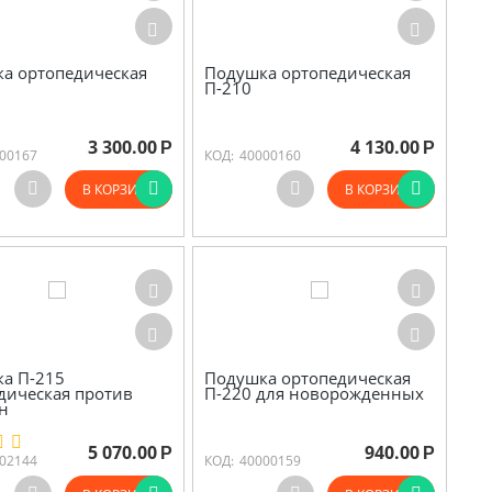
а ортопедическая
Подушка ортопедическая
П-210
3 300.00
4 130.00
Р
Р
00167
КОД:
40000160
В КОРЗИНУ
В КОРЗИНУ
а П-215
Подушка ортопедическая
дическая против
П-220 для новорожденных
н
5 070.00
940.00
Р
Р
02144
КОД:
40000159