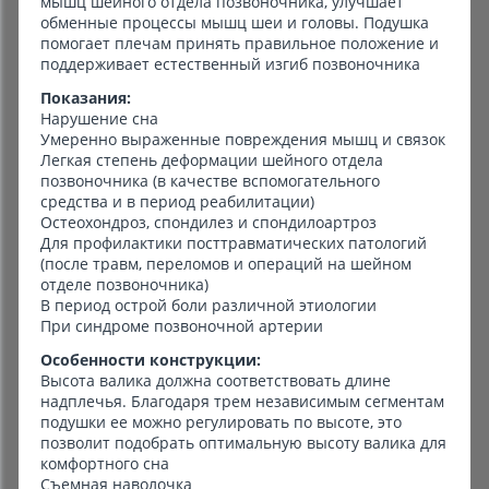
мышц шейного отдела позвоночника, улучшает
обменные процессы мышц шеи и головы. Подушка
помогает плечам принять правильное положение и
поддерживает естественный изгиб позвоночника
Показания:
Нарушение сна
Умеренно выраженные повреждения мышц и связок
Легкая степень деформации шейного отдела
позвоночника (в качестве вспомогательного
средства и в период реабилитации)
Остеохондроз, спондилез и спондилоартроз
Для профилактики посттравматических патологий
(после травм, переломов и операций на шейном
отделе позвоночника)
В период острой боли различной этиологии
При синдроме позвоночной артерии
Особенности конструкции:
Высота валика должна соответствовать длине
надплечья. Благодаря трем независимым сегментам
подушки ее можно регулировать по высоте, это
позволит подобрать оптимальную высоту валика для
комфортного сна
Съемная наволочка