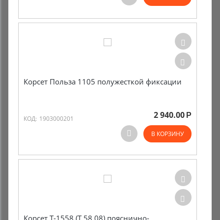
Комиссионные товары
Прокат средств реабилитации
Корсет Польза 1105 полужесткой фиксации
2 940.00
Р
КОД:
1903000201
В КОРЗИНУ
Корсет Т-1558 (Т.58.08) пояснично-