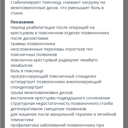
стабилизируют поясницу, снижают нагрузку на
межпозвоночные диски, что уменьшает боль в
спине.
Показания:
период реабилитации после операций на
крестцовом и поясничном отделах позвоночника
после дискэктомии
травмы позвоночника
неосложненные переломы отростков тел
поясничных позвонков
пояснично-крестцовый радикулит люмбаго
люмбалгия
боль в пояснице
прогрессирующий поясничный спондилез
остеоартрит позвоночника анкилозирующий
спондилоартрит
грыжа межпозвонковых дисков
воспаление крестцово-подвздошного сочленения
структурная недостаточность позвоночного столба
дегенеративное смещение позвонков
для ношения после мануальной терапии и лечебной
гимнастики
профилактика заболеваний позвоночника при