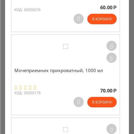
60.00
Р
КОД:
60000076
Комиссионные товары
В КОРЗИНУ
Прокат средств реабилитации
Мочеприемник прикроватный, 1000 мл
70.00
Р
КОД:
00000178
В КОРЗИНУ