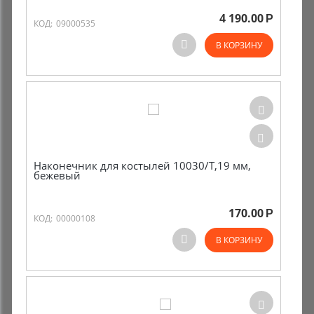
4 190.00
Р
КОД:
09000535
Комиссионные товары
В КОРЗИНУ
Прокат средств реабилитации
Наконечник для костылей 10030/T,19 мм,
бежевый
170.00
Р
КОД:
00000108
В КОРЗИНУ