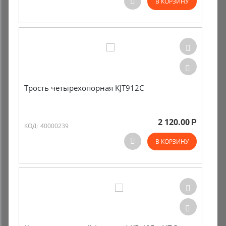
В КОРЗИНУ
Трость четырехопорная KJT912С
2 120.00
Р
КОД:
40000239
В КОРЗИНУ