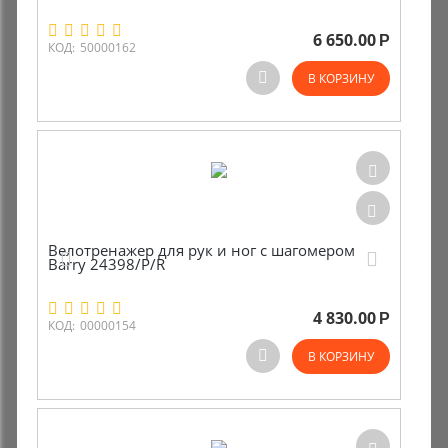
6 650.00
Р
КОД:
50000162
В КОРЗИНУ
Велотренажер для рук и ног с шагомером
Barry 24398/P/R
4 830.00
Р
КОД:
00000154
В КОРЗИНУ