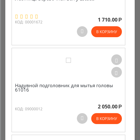
Комиссионные товары
1 710.00
Р
КОД:
00001672
Прокат средств реабилитации
В КОРЗИНУ
Надувной подголовник для мытья головы
61016
2 050.00
Р
КОД:
09000012
В КОРЗИНУ