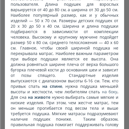
пользователя. Длина подушек для взрослых
варьируется от 40 до 80 см, а ширина от 30 до 50 см.
Наиболее популярный размер, как и у обычных
изделий ― 50 х 70 см. Размеры детских подушек от
20 х 30 до 50 х 40 см. Ширина и длина подушки
подбираются в зависимости от комплекции
человека. Высокому и крупному мужчине подойдет
размер 50 х 80 см, среднего телосложения ― 40 х 60
см. Главное, чтобы своей шириной подушка не
перекрывала матрас. Наиболее важным параметром
при выборе подушки является ее высота. Она
должна ровняться ширине плеча от верха большого
бугорка плечевой кости до основания шеи и зависит
от позы спящего. Стандартные изделия
выпускаются с диапазоном высоты 6-16 см. Тем, кто
привык спать
на спине
,
нужна подушка меньшей
высоты и жесткости, чем любителям спать
на боку
.
Для сна
на животе
нужно выбирать самые мягкие и
низкие изделия. При этом, чем жестче матрас, тем
он меньше прогибается под весом тела и выше
требуется подушка. Мягкие матрасы подразумевают
наличие подушек пониже. Таким образом,
правильная подушка помогает поддерживать голову