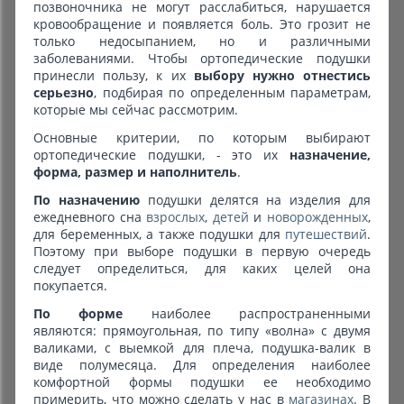
позвоночника не могут расслабиться, нарушается
кровообращение и появляется боль. Это грозит не
Комиссионные товары
только недосыпанием, но и различными
заболеваниями. Чтобы ортопедические подушки
Прокат средств реабилитации
принесли пользу, к их
выбору нужно отнестись
серьезно
, подбирая по определенным параметрам,
которые мы сейчас рассмотрим.
Основные критерии, по которым выбирают
ортопедические подушки, - это их
назначение,
форма, размер и наполнитель
.
По назначению
подушки делятся на изделия для
ежедневного сна
взрослых
,
детей
и
новорожденных
,
для беременных, а также подушки для
путешествий
.
Поэтому при выборе подушки в первую очередь
следует определиться, для каких целей она
покупается.
По форме
наиболее распространенными
являются: прямоугольная, по типу «волна» с двумя
валиками, с выемкой для плеча, подушка-валик в
виде полумесяца. Для определения наиболее
комфортной формы подушки ее необходимо
примерить, что можно сделать у нас в
магазинах
. В