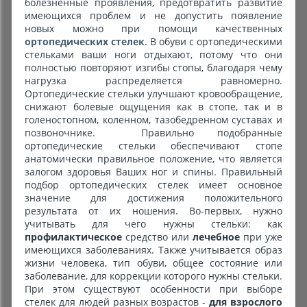
болезненные проявления, предотвратить развитие
имеющихся проблем и не допустить появление
новых можно при помощи качественных
ортопедических стелек
. В обуви с ортопедическими
стельками ваши ноги отдыхают, потому что они
полностью повторяют изгибы стопы, благодаря чему
нагрузка распределяется равномерно.
Ортопедические стельки улучшают кровообращение,
снижают болевые ощущения как в стопе, так и в
голеностопном, коленном, тазобедренном суставах и
позвоночнике. Правильно подобранные
ортопедические стельки обеспечивают стопе
анатомически правильное положение, что является
залогом здоровья Ваших ног и спины. Правильный
подбор ортопедических стелек имеет основное
значение для достижения положительного
результата от их ношения. Во-первых, нужно
учитывать для чего нужны стельки: как
профилактическое
средство или
лечебное
при уже
имеющихся заболеваниях. Также учитывается образ
жизни человека, тип обуви, общее состояние или
заболевание, для коррекции которого нужны стельки.
При этом существуют особенности при выборе
стелек для людей разных возрастов -
для взрослого