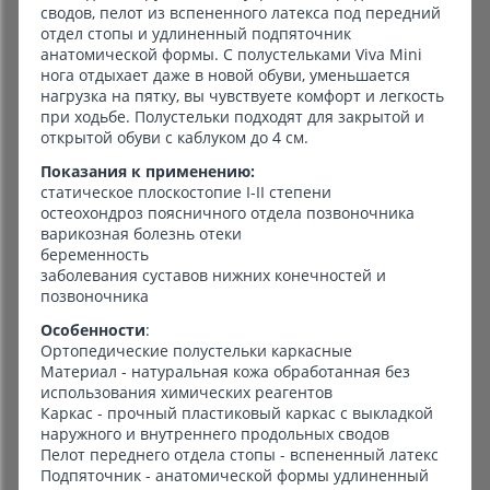
сводов, пелот из вспененного латекса под передний
отдел стопы и удлиненный подпяточник
анатомической формы. С полустельками Viva Mini
нога отдыхает даже в новой обуви, уменьшается
нагрузка на пятку, вы чувствуете комфорт и легкость
при ходьбе. Полустельки подходят для закрытой и
открытой обуви с каблуком до 4 см.
Показания к применению:
статическое плоскостопие I-II степени
остеохондроз поясничного отдела позвоночника
варикозная болезнь отеки
беременность
заболевания суставов нижних конечностей и
позвоночника
Особенности
:
Ортопедические полустельки каркасные
Материал - натуральная кожа обработанная без
использования химических реагентов
Каркас - прочный пластиковый каркас с выкладкой
наружного и внутреннего продольных сводов
Пелот переднего отдела стопы - вспененный латекс
Подпяточник - анатомической формы удлиненный