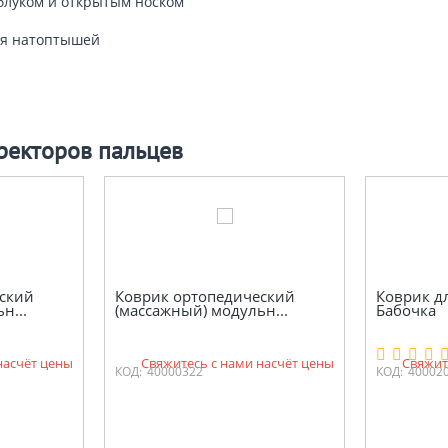
блуком и открытым носком
ия натоптышей
ректоров пальцев
ский
Коврик ортопедический
Коврик д
н...
(массажный) модульн...
Бабочка
насчёт цены
Свяжитесь с нами насчёт цены
Свяжит
КОД:
40000322
КОД:
40002