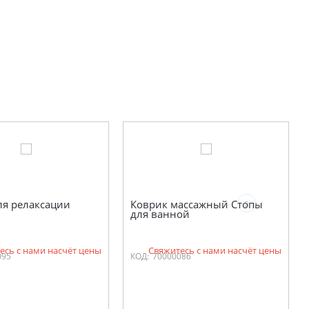
ля релаксации
Коврик массажный Стопы
для ванной
есь с нами насчёт цены
Свяжитесь с нами насчёт цены
095
КОД:
70000086