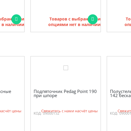
выбранными
Товаров с выбранными
То
 в наличии
опциями нет в наличии
оп
асные
Подпяточник Pedag Point 190
Полустел
при шпоре
142 беск
насчёт цены
Свяжитесь с нами насчёт цены
Свяжит
КОД:
09000152
КОД:
09000