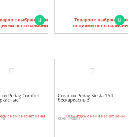
варов с выбранными
Товаров с выбранными
циями нет в наличии
опциями нет в наличии
ьки Pedag Comfort
Стельки Pedag Siesta 154
аркасные
бескаркасные
есь с нами насчёт цены
Свяжитесь с нами насчёт цены
146
КОД:
09000147