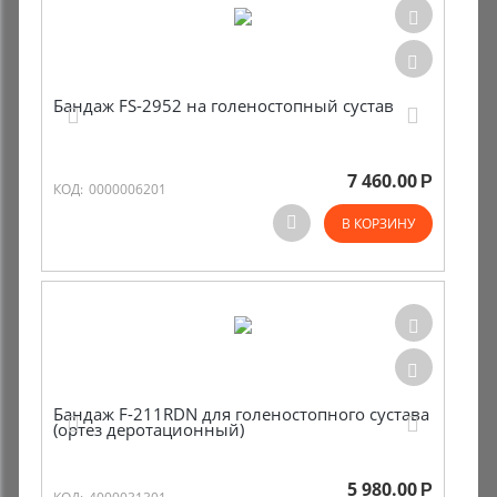
Бандаж FS-2952 на голеностопный сустав
7 460.00
Р
КОД:
0000006201
В КОРЗИНУ
Бандаж F-211RDN для голеностопного сустава
(ортез деротационный)
5 980.00
Р