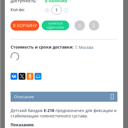
Доступность:
В наличии
Кол-во:
+
−
Комиссионные товары
Прокат средств реабилитации
В КОРЗИНУ
Стоимость и сроки доставки:
Москва
Описание
Детский бандаж
Е-218
предназначен для фиксации и
стабилизации голеностопного сустава.
Показания: