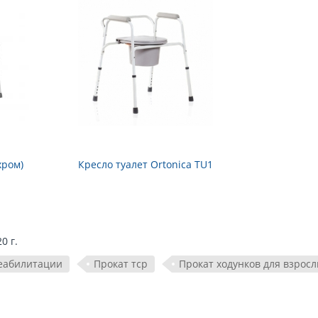
хром)
Кресло туалет Ortonica TU1
0 г.
реабилитации
Прокат тср
Прокат ходунков для взрос