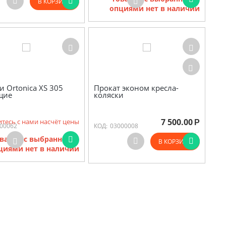
В КОРЗИНУ
опциями нет в наличии
и Ortonica XS 305
Прокат эконом кресла-
щие
коляски
7 500.00
тесь с нами насчёт цены
Р
00062
КОД:
03000008
варов с выбранными
В КОРЗИНУ
циями нет в наличии