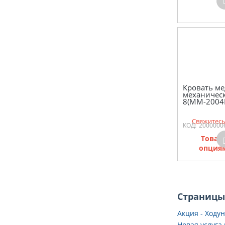
Кровать м
механическ
8(ММ-2004
Свяжитесь
КОД:
2000000
Товар
опциям
Страницы
Акция - Ходу
Новая услуга 