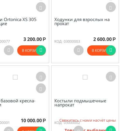
и Ortonica XS 305
Ходунки для взрослых на
щие
прокат
3 200.00
2 600.00
Р
Р
00077
КОД:
03000003
В КОРЗИНУ
В КОРЗИНУ
 базовой кресла-
Костыли подмышечные
и
напрокат
10 000.00
Свяжитесь с нами насчёт цены
Р
00001
КОД:
03000002
Товаров с выбранными