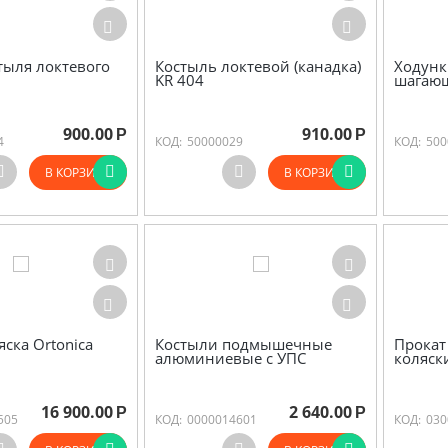
тыля локтевого
Костыль локтевой (канадка)
Ходунк
KR 404
шагаю
900.00
910.00
Р
Р
4
КОД:
50000029
КОД:
500
В КОРЗИНУ
В КОРЗИНУ
яска Ortonica
Костыли подмышечные
Прокат
алюминиевые c УПС
коляск
16 900.00
2 640.00
Р
Р
505
КОД:
0000014601
КОД:
030