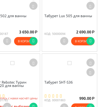
0502 для ванны
Табурет Lux 505 для ванны
3 650.00
2 690.00
Р
Р
00187
КОД:
50000094
В КОРЗИНУ
В КОРЗИНУ
т Rebotec Турин
Табурет SHT-S36
.20 для ванны
990.00
тесь с нами насчёт цены
Р
01782
КОД:
00001883
варов с выбранными