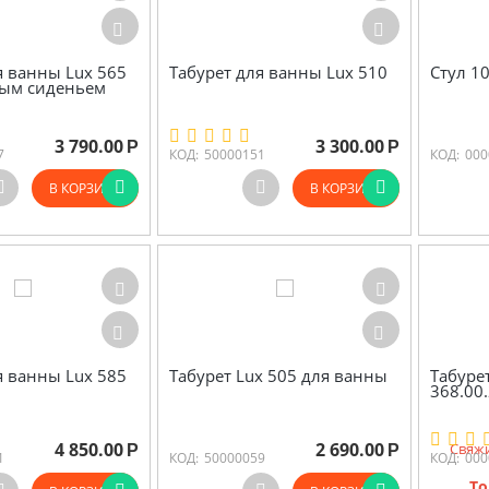
я ванны Lux 565
Табурет для ванны Lux 510
Стул 1
ным сиденьем
3 790.00
3 300.00
Р
Р
7
КОД:
50000151
КОД:
000
В КОРЗИНУ
В КОРЗИНУ
я ванны Lux 585
Табурет Lux 505 для ванны
Табуре
368.00
4 850.00
2 690.00
Свяжи
Р
Р
1
КОД:
50000059
КОД:
000
То