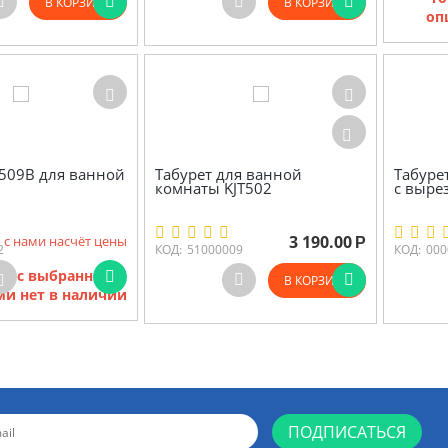
В КОРЗИНУ
В КОРЗИНУ
оп
T509B для ванной
Табурет для ванной
Табуре
комнаты KJT502
с выре
3 190.00
 с нами насчёт цены
Р
2
КОД:
51000009
КОД:
000
ов с выбранными
В КОРЗИНУ
и нет в наличии
ПОДПИСАТЬСЯ