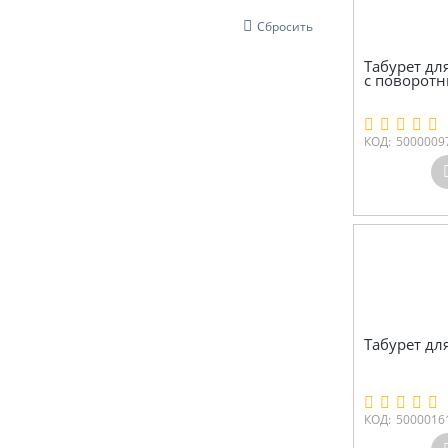
Сбросить
Табурет дл
с поворот
КОД:
5000009
Табурет дл
КОД:
5000016