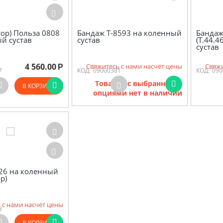
тор) Польза 0808
Бандаж Т-8593 на коленный
Бандаж 
й сустав
сустав
(Т.44.
сустав
4 560.00
Свяжитесь с нами насчёт цены
Свяжи
Р
7
КОД:
09000381
КОД:
090
Товаров с выбранными
В КОРЗИНУ
опциями нет в наличии
26 на коленный
р)
 с нами насчёт цены
8
В КОРЗИНУ