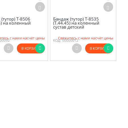
(тутор) Т-8506
Бандаж (тутор) Т-8535
46) на коленный
(Т.44.45) на коленный
сустав детский
тесь с нами насчёт цены
Свяжитесь с нами насчёт цены
00092
КОД:
00000012
В КОРЗИНУ
В КОРЗИНУ