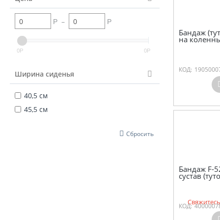
–
Р
Р
Бандаж (ту
на коленны
0
0
Р
Р
КОД:
1905000
Ширина сиденья
40,5 см
45,5 см
Сбросить
Бандаж F-5
сустав (туто
Свяжитесь
КОД:
4000007