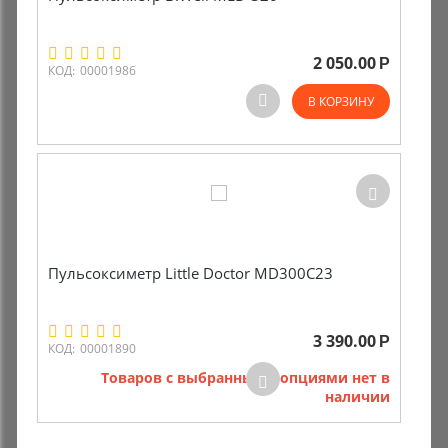
Комиссионные товары
2 050.00
Р
КОД:
00001986
Прокат средств реабилитации
В КОРЗИНУ
Пульсоксиметр Little Doctor MD300C23
3 390.00
Р
КОД:
00001890
Товаров с выбранными опциями нет в
наличии