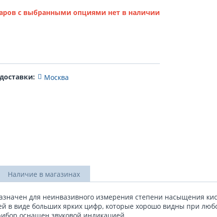
аров с выбранными опциями нет в наличии
 доставки:
Москва
Наличие в магазинах
значен для неинвазивного измерения степени насыщения кисл
ей в виде больших ярких цифр, которые хорошо видны при люб
рибор оснащен звуковой индикацией.