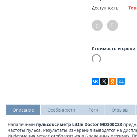
Доступность:
Тов
Стоимость и сроки
Описание
Особенности
Теги
Отзывы
Напалечный
пульсоксиметр Little Doctor MD300C23
предна
частоты пульса. Результаты измерения выводятся на диспл
Информация может отображаться в 6 заданных режимах. П