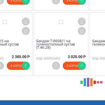
В КОРЗИНУ
В КОРЗИНУ
15 на
Бандаж Т-8608/1 на
Бандаж
ный сустав
голеностопный сустав
голено
(Т.46.28)
2 380.00
3 020.00
Р
Р
601
КОД:
0900023403
КОД:
090
В КОРЗИНУ
В КОРЗИНУ