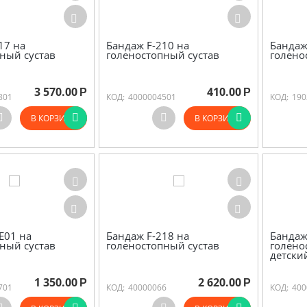
17 на
Бандаж F-210 на
Бандаж
ный сустав
голеностопный сустав
голено
3 570.00
410.00
Р
Р
801
КОД:
4000004501
КОД:
190
В КОРЗИНУ
В КОРЗИНУ
E01 на
Бандаж F-218 на
Бандаж
ный сустав
голеностопный сустав
голено
детски
1 350.00
2 620.00
Р
Р
701
КОД:
40000066
КОД:
400