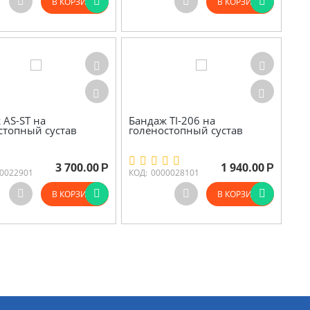
В КОРЗИНУ
В КОРЗИНУ
 AS-ST на
Бандаж TI-206 на
стопный сустав
голеностопный сустав
3 700.00
1 940.00
Р
Р
0022901
КОД:
0000028101
В КОРЗИНУ
В КОРЗИНУ