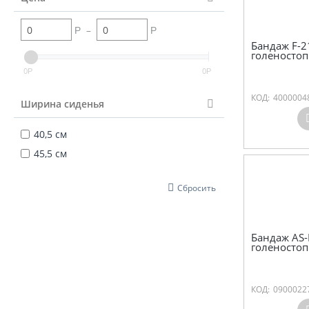
–
Р
Р
Бандаж F-2
голеностоп
0
0
Р
Р
КОД:
4000004
Ширина сиденья
40,5 см
45,5 см
Сбросить
Бандаж AS-
голеностоп
КОД:
0900022