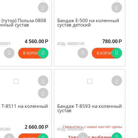
 (тутор) Польза 0808
Бандаж Е-500 на коленный
енный сустав
сустав детский
4 560.00
780.00
Р
Р
50007
КОД:
40000145
В КОРЗИНУ
В КОРЗИНУ
 Т-8511 на коленный
Бандаж Т-8593 на коленный
сустав
2 660.00
Свяжитесь с нами насчёт цены
Р
00380
КОД:
09000381
Товаров с выбранными