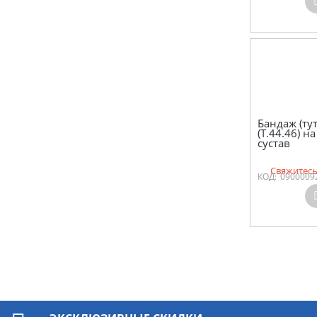
Бандаж (тут
(Т.44.46) 
сустав
Свяжитесь
КОД:
0900009