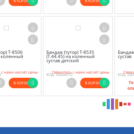
В КОРЗИНУ
В КОРЗИНУ
ор) Т-8506
Бандаж (тутор) Т-8535
Бандаж
на коленный
(Т.44.45) на коленный
сустав
сустав детский
 с нами насчёт цены
Свяжитесь с нами насчёт цены
Свяжи
2
КОД:
00000012
КОД:
090
То
В КОРЗИНУ
В КОРЗИНУ
оп