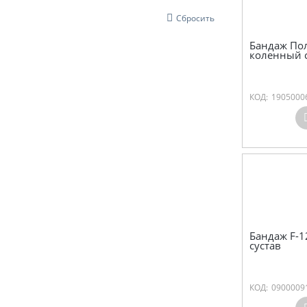
Сбросить
Бандаж Пол
коленный с
КОД:
1905000
Бандаж F-1
сустав
КОД:
0900009