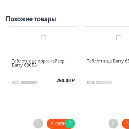
Похожие товары
Таблетница оррганайзер
Таблетница Barry 6
Barry 68053
290.00
Р
КОД:
00000095
КОД:
00000096
В КОРЗИНУ
В