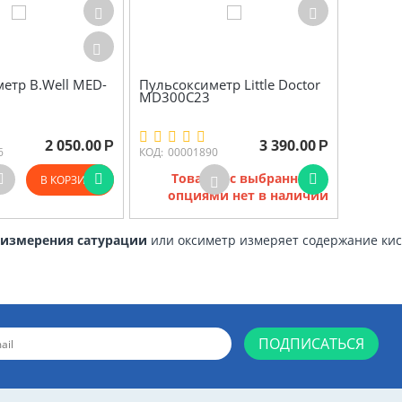
етр B.Well MED-
Пульсоксиметр Little Doctor
MD300C23
2 050.00
3 390.00
Р
Р
6
КОД:
00001890
Товаров с выбранными
В КОРЗИНУ
опциями нет в наличии
 измерения сатурации
или оксиметр измеряет содержание кис
ПОДПИСАТЬСЯ