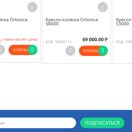
яска Ortonica
Кресло-коляска Ortonica
Кресло
S4000
S3000
69 000.00
 с нами насчёт цены
Р
3
КОД:
50000112
КОД:
500
В КОРЗИНУ
В КОРЗИНУ
ПОДПИСАТЬСЯ