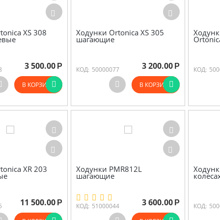
tonica XS 308
Ходунки Ortonica XS 305
Ходунк
евые
шагающие
Ortoni
3 500.00
3 200.00
Р
Р
8
КОД:
50000077
КОД:
500
В КОРЗИНУ
В КОРЗИНУ
tonica XR 203
Ходунки PMR812L
Ходунк
ые
шагающие
колеса
11 500.00
3 600.00
Р
Р
5
КОД:
51000044
КОД:
500