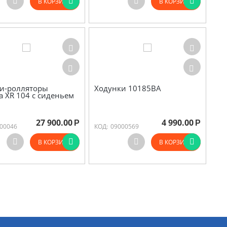
В КОРЗИНУ
В КОРЗИНУ
и-ролляторы
Ходунки 10185BА
ca XR 104 с сиденьем
27 900.00
4 990.00
Р
Р
00046
КОД:
09000569
В КОРЗИНУ
В КОРЗИНУ