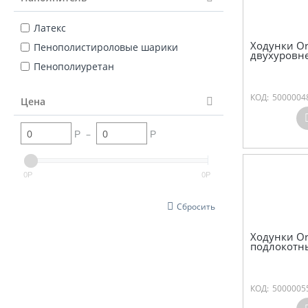
Латекс
Ходунки Or
Пенополистироловые шарики
двухуровн
Пенополиуретан
КОД:
5000004
Цена
–
Р
Р
0
0
Р
Р
Сбросить
Ходунки Or
подлокотн
КОД:
5000005