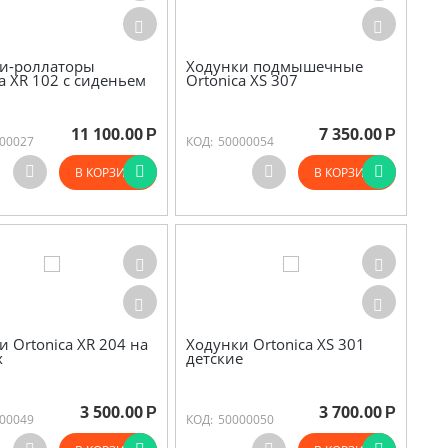
и-роллаторы
Ходунки подмышечные
ca XR 102 с сиденьем
Ortonica XS 307
11 100.00
7 350.00
Р
Р
00027
КОД:
50000054
В КОРЗИНУ
В КОРЗИНУ
и Ortonica XR 204 на
Ходунки Ortonica XS 301
х
детские
3 500.00
3 700.00
Р
Р
00049
КОД:
50000050