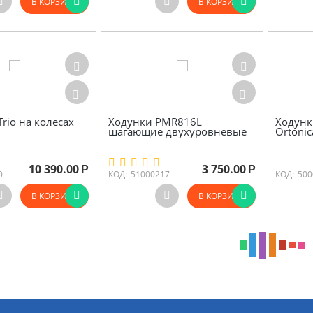
В КОРЗИНУ
В КОРЗИНУ
rio на колесах
Ходунки PMR816L
Ходунк
шагающие двухуровневые
Ortoni
10 390.00
3 750.00
Р
Р
0
КОД:
51000217
КОД:
500
В КОРЗИНУ
В КОРЗИНУ