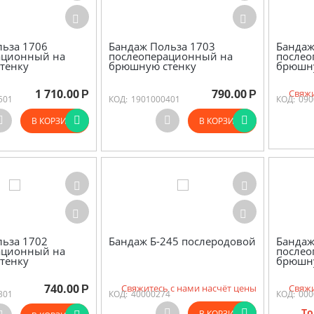
льза 1706
Бандаж Польза 1703
Бандаж 
ационный на
послеоперационный на
послео
тенку
брюшную стенку
брюшн
1 710.00
790.00
Свяжи
Р
Р
501
КОД:
1901000401
КОД:
090
В КОРЗИНУ
В КОРЗИНУ
льза 1702
Бандаж Б-245 послеродовой
Бандаж
ационный на
послео
тенку
брюшн
740.00
Свяжитесь с нами насчёт цены
Свяжи
Р
301
КОД:
40000274
КОД:
000
То
В КОРЗИНУ