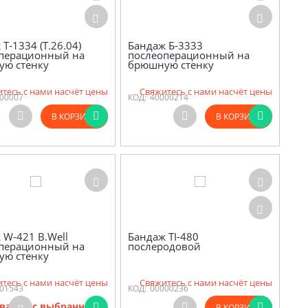
Т-1334 (Т.26.04)
Бандаж Б-3333
перационный на
послеоперационный на
ую стенку
брюшную стенку
тесь с нами насчёт цены
Свяжитесь с нами насчёт цены
00007
КОД:
40000214
В КОРЗИНУ
В КОРЗИНУ
 W-421 B.Well
Бандаж TI-480
перационный на
послеродовой
ую стенку
тесь с нами насчёт цены
Свяжитесь с нами насчёт цены
01543
КОД:
00000236
варов с выбранными
В КОРЗИНУ