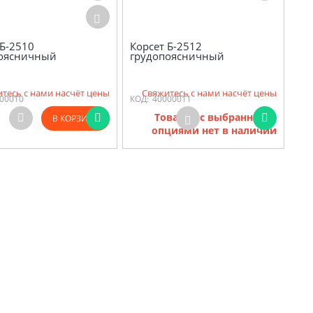
 Б-2510
Корсет Б-2512
поясничный
грудопоясничный
тесь с нами насчёт цены
Свяжитесь с нами насчёт цены
00010
КОД:
40000011
Товаров с выбранными
В КОРЗИНУ
опциями нет в наличии