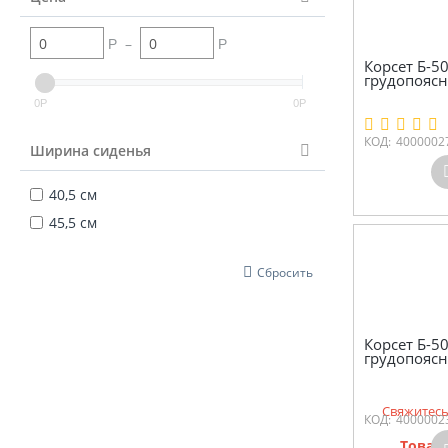
–
Р
Р
Корсет Б-5
грудопояс
0
0
Р
Р
КОД:
4000002
Ширина сиденья
40,5 см
45,5 см
Сбросить
Корсет Б-5
грудопояс
Свяжитесь
КОД:
4000002
Товар