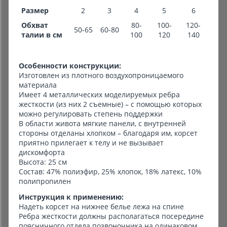
Размер
2
3
4
5
6
Обхват
80-
100-
120-
50-65
60-80
талии в см
100
120
140
Особенности конструкции:
Изготовлен из плотного воздухопроницаемого
материала
Имеет 4 металлических моделируемых ребра
жесткости (из них 2 съемные) – с помощью которых
можно регулировать степень поддержки
В области живота мягкие панели, с внутренней
стороны отделаны хлопком – благодаря им, корсет
приятно прилегает к телу и не вызывает
дискомфорта
Высота: 25 см
Состав: 47% полиэфир, 25% хлопок, 18% латекс, 10%
полипропилен
Инструкция к применению:
Надеть корсет на нижнее белье лежа на спине
Ребра жесткости должны располагаться посередине
поясничного отдела позвоночника на одинаковом