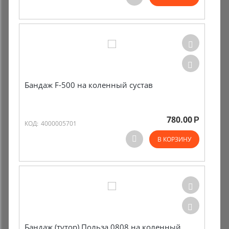
Комиссионные товары
Прокат средств реабилитации
Бандаж F-500 на коленный сустав
780.00
Р
КОД:
4000005701
В КОРЗИНУ
Бандаж (тутор) Польза 0808 на коленный