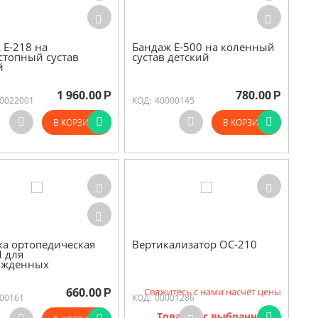
 Е-218 на
Бандаж Е-500 на коленный
стопный сустав
сустав детский
й
1 960.00
780.00
Р
Р
0022001
КОД:
40000145
В КОРЗИНУ
В КОРЗИНУ
а ортопедическая
Вертикализатор ОС-210
 для
ожденных
660.00
Свяжитесь с нами насчёт цены
Р
00161
КОД:
00001286
Товаров с выбранными