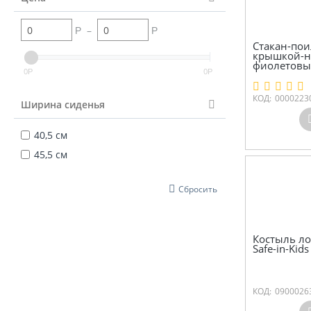
–
Р
Р
Стакан-пои
крышкой-но
фиолетовый
0
0
Р
Р
КОД:
0000223
Ширина сиденья
40,5 см
45,5 см
Сбросить
Костыль ло
Safe-in-Kid
КОД:
0900026