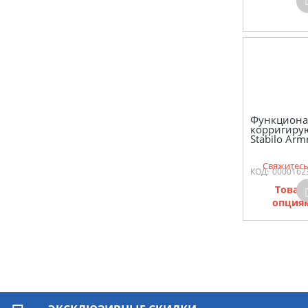
Функциона
корригиру
Stabilo Armr
Свяжитесь
КОД:
0000162
Товар
опциям