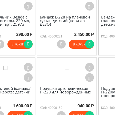
льник Beside с
Бандаж Е-228 на плечевой
Бандаж
сиком, 220 мл,
сустав детский (повязка
голено
, арт. 25973
ДЕЗО)
детски
290.00
2 450.00
Р
Р
0
КОД:
40000221
КОД:
400
В КОРЗИНУ
В КОРЗИНУ
ктевой (канадка)
Подушка ортопедическая
Подушк
s Rebotec детский
П-220 для новорожденных
П-220М
новор
1 600.00
940.00
Р
Р
3
КОД:
40000159
КОД:
400