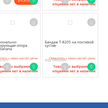
В КОРЗИНУ
опциями нет в наличии
ионально-
Бандаж Т-8205 на локтевой
ирующая опора
сустав
 Banana
тесь с нами насчёт цены
Свяжитесь с нами насчёт цены
01621
КОД:
09000386
варов с выбранными
Товаров с выбранными
циями нет в наличии
опциями нет в наличии