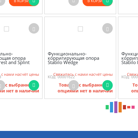
В КОРЗИНУ
В КОРЗИНУ
льно-
Функционально-
Функц
ющая опора
корригирующая опора
корриг
est and Splint
Stabilo Wedge
Stabilo
 с нами насчёт цены
Свяжитесь с нами насчёт цены
Свяжи
3
КОД:
00001622
КОД:
000
ов с выбранными
Товаров с выбранными
То
и нет в наличии
опциями нет в наличии
оп