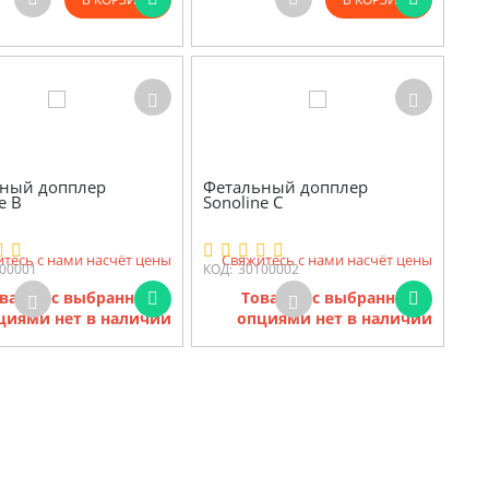
ный допплер
Фетальный допплер
e B
Sonoline С
тесь с нами насчёт цены
Свяжитесь с нами насчёт цены
00001
КОД:
30100002
варов с выбранными
Товаров с выбранными
циями нет в наличии
опциями нет в наличии