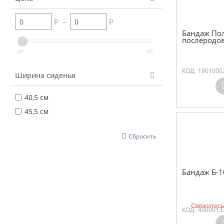
–
Р
Р
Бандаж Пол
послеродо
0
0
Р
Р
КОД:
1901000
Ширина сиденья
40,5 см
45,5 см
Сбросить
Бандаж Б-
Свяжитесь
КОД:
4000013