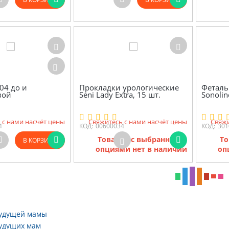
04 до и
Прокладки урологические
Феталь
вой
Seni Lady Extra, 15 шт.
Sonolin
 с нами насчёт цены
Свяжитесь с нами насчёт цены
Свяжи
4
КОД:
00600034
КОД:
301
Товаров с выбранными
То
В КОРЗИНУ
опциями нет в наличии
оп
будущей мамы
будущих мам