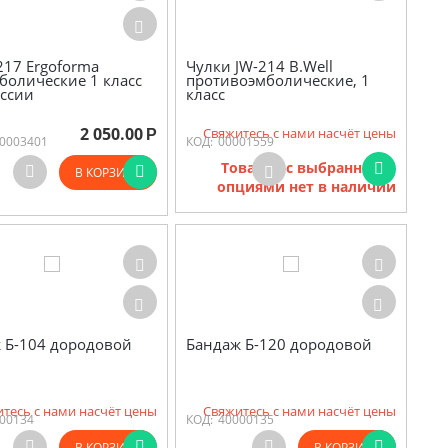
217 Ergoforma
Чулки JW-214 B.Well
болические 1 класс
противоэмболические, 1
ссии
класс
2 050.00
Свяжитесь с нами насчёт цены
Р
0003401
КОД:
00001559
Товаров с выбранными
В КОРЗИНУ
опциями нет в наличии
 Б-104 дородовой
Бандаж Б-120 дородовой
тесь с нами насчёт цены
Свяжитесь с нами насчёт цены
00134
КОД:
40000135
В КОРЗИНУ
В КОРЗИНУ