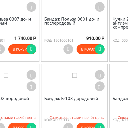
ьза 0307 до- и
Бандаж Польза 0601 до- и
Чулки 
вый
послеродовый
антиэм
компре
1 740.00
910.00
Р
Р
201
КОД:
1901000101
КОД:
000
В КОРЗИНУ
В КОРЗИНУ
102 дородовой
Бандаж Б-103 дородовый
Бандаж
 с нами насчёт цены
Свяжитесь с нами насчёт цены
Свяжи
3
КОД:
40000117
КОД:
400
В КОРЗИНУ
В КОРЗИНУ