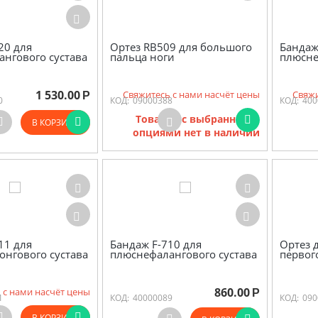
20 для
Ортез RB509 для большого
Бандаж
нгового сустава
пальца ноги
плюсне
1 530.00
Свяжитесь с нами насчёт цены
Свяжи
Р
0
КОД:
09000388
КОД:
400
Товаров с выбранными
В КОРЗИНУ
опциями нет в наличии
11 для
Бандаж F-710 для
Ортез 
нгового сустава
плюснефалангового сустава
первог
860.00
 с нами насчёт цены
Р
1
КОД:
40000089
КОД:
090
В КОРЗИНУ