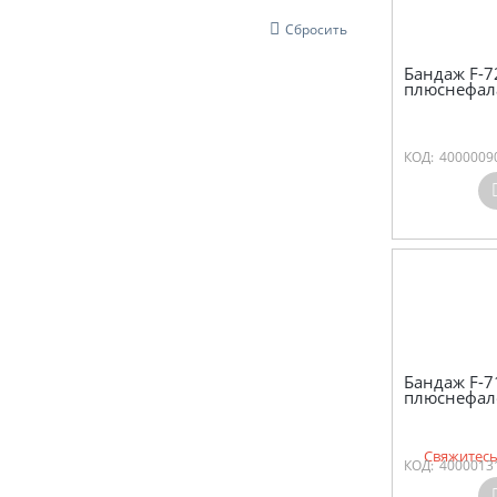
Сбросить
Бандаж F-7
плюснефала
КОД:
4000009
Бандаж F-7
плюснефало
Свяжитесь
КОД:
4000013