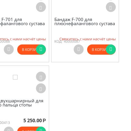
 F-701 для
Бандаж F-700 для
фалангового сустава
плюснефалангового сустава
тесь с нами насчёт цены
Свяжитесь с нами насчёт цены
00088
КОД:
40000087
В КОРЗИНУ
В КОРЗИНУ
двухшарнирный для
о пальца стопы
5 250.00
Р
00413