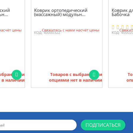
ский
Коврик ортопедический
Коврик д
н...
(массажный) модульн...
Бабочка
насчёт цены
Свяжитесь с нами насчёт цены
Свяжит
КОД:
40000322
КОД:
40002
выбранными
Товаров с выбранными
То
 в наличии
опциями нет в наличии
оп
ПОДПИСАТЬСЯ