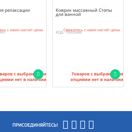
ля релаксации
Коврик массажный Стопы
для ванной
есь с нами насчёт цены
Свяжитесь с нами насчёт цены
095
КОД:
70000086
варов с выбранными
Товаров с выбранными
циями нет в наличии
опциями нет в наличии
ПРИСОЕДИНЯЙТЕСЬ!