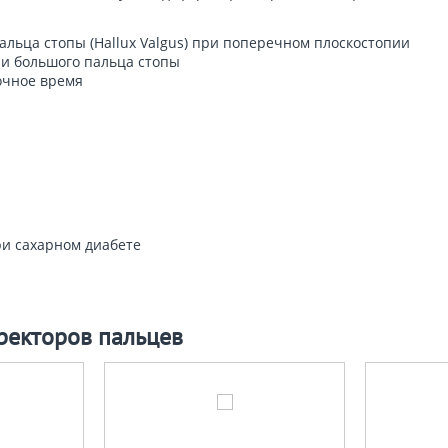
льца стопы (Hallux Valgus) при поперечном плоскостопии
и большого пальца стопы
очное время
ри сахарном диабете
ректоров пальцев