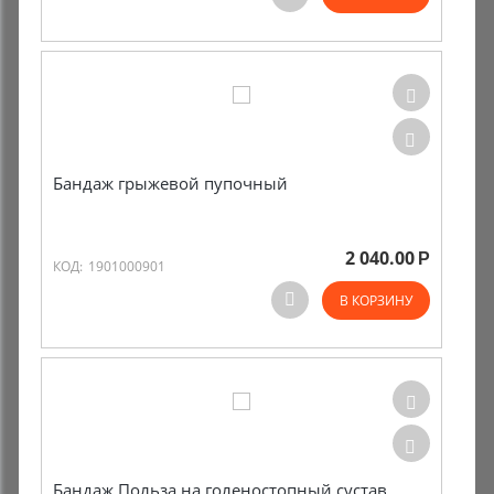
Комиссионные товары
Прокат средств реабилитации
Бандаж грыжевой пупочный
2 040.00
Р
КОД:
1901000901
В КОРЗИНУ
Бандаж Польза на голеностопный сустав