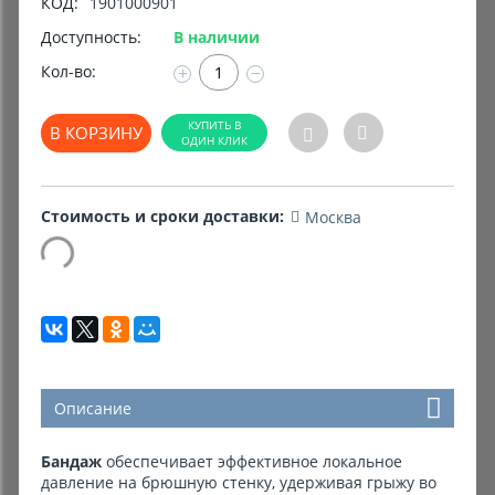
КОД:
1901000901
Доступность:
В наличии
Комиссионные товары
Кол-во:
+
−
Прокат средств реабилитации
В КОРЗИНУ
Стоимость и сроки доставки:
Москва
Описание
Бандаж
обеспечивает эффективное локальное
давление на брюшную стенку, удерживая грыжу во