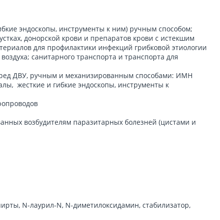
бкие эндоскопы, инструменты к ним) ручным способом;
устках, донорской крови и препаратов крови с истекшим
материалов для профилактики инфекций грибковой этиологии
воздуха; санитарного транспорта и транспорта для
еред ДВУ, ручным и механизированным способами: ИМН
алы, жесткие и гибкие эндоскопы, инструменты к
оропроводов
ванных возбудителям паразитарных болезней (цистами и
ирты, N-лаурил-N, N-диметилоксидамин, стабилизатор,