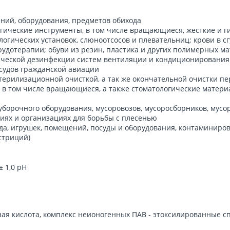
ний, оборудования, предметов обихода
гические инструменты, в том числе вращающиеся, жесткие и ги
огических установок, слюноотсосов и плевательниц; крови в сг
рудотерапии; обуви из резин, пластика и других полимерных 
ической дезинфекции систем вентиляции и кондиционирования 
 судов гражданской авиации
терилизационной очисткой, а так же окончательной очистки п
 в том числе вращающиеся, а также стоматологические матери
уборочного оборудования, мусоровозов, мусоросборников, мус
иях и организациях для борьбы с плесенью
ода, игрушек, помещений, посуды и оборудования, контаминиро
стриций)
± 1,0 pH
я кислота, комплекс неионогенных ПАВ - этоксилированные сп