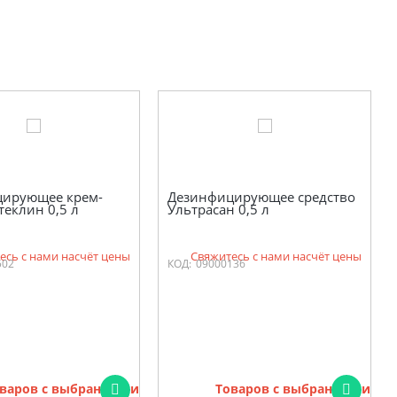
ирующее крем-
Дезинфицирующее средство
теклин 0,5 л
Ультрасан 0,5 л
есь с нами насчёт цены
Свяжитесь с нами насчёт цены
502
КОД:
09000136
варов с выбранными
Товаров с выбранными