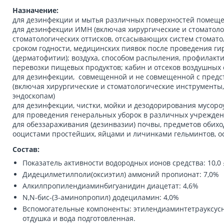
Назначение:
для дезинфекции и мытья различных поверхностей помеще
для дезинфекции ИМН (включая хирургические и стоматоло
стоматологических оттисков, отсасывающих систем стоматол
сроком годности, медицинских пиявок после проведения ги
(дерматофитии); воздуха, способом распыления, профилакт
перевозки пищевых продуктов; кабин и отсеков воздушных
для дезинфекции, совмещенной и не совмещенной с предс
(включая хирургические и стоматологические инструменты,
эндоскопам)
для дезинфекции, чистки, мойки и дезодорирования мусоро
для проведения генеральных уборок в различных учрежден
для обеззараживания (дезинвазии) почвы, предметов обих
ооцистами простейших, яйцами и личинками гельминтов, о
Состав:
Показатель активности водородных ионов средства: 10,0 
Дидецилметилполи(оксиэтил) аммоний пропионат: 7,0%
Алкилпропилендиаминбигуанидин диацетат: 4,6%
N,N-бис-(3-аминопропил) додециламин: 4,0%
Вспомогательные компоненты: этилендиаминтетрауксусна
отдушка и вода подготовленная.