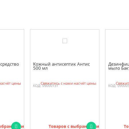
средство
Кожный антисептик Антис
Дезинфиц
500 мл
мыло Бак
насчёт цены
Свяжитесь с нами насчёт цены
Свяжит
КОД:
09000131
КОД:
09000
выбранными
Товаров с выбранными
То