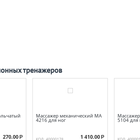
ионных тренажеров
ольчатый
Массажер механический МА
Массажер
4216 для ног
5104 для 
270.00
1 410.00
Р
Р
КОД:
40000178
КОД:
40000