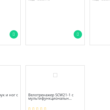
ук и ног с
Велотренажер SCW21-1 с
мультифункциональн...