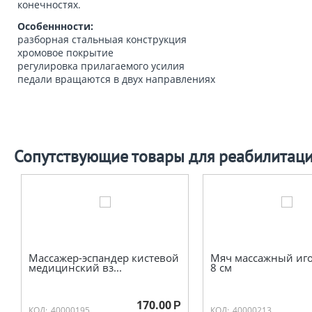
конечностях.
Особеннности:
разборная стальныая конструкция
хромовое покрытие
регулировка прилагаемого усилия
педали вращаются в двух направлениях
Сопутствующие товары для реабилитац
Массажер-эспандер кистевой
Мяч массажный иг
медицинский вз...
8 см
170.00
Р
КОД:
40000195
КОД:
40000213