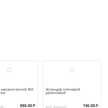
 механический МА
Эспандер плечевой
ног
резиновый
880.00
740.00
Р
Р
180
КОД:
40000292