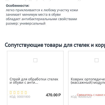
Особенности:
легко приклеивается к любому участку кожи
занимает минимум места в обуви
обладает антибактериальными свойствами
размер: универсальный
Сопутствующие товары для стелек и кор
Спрей для обработки стелек
Коврик ортопедиче
и обуви с анти...
(массажный) модуль
470.00
Свяжитесь с нами 
Р
КОД:
00001800
КОД:
40000320