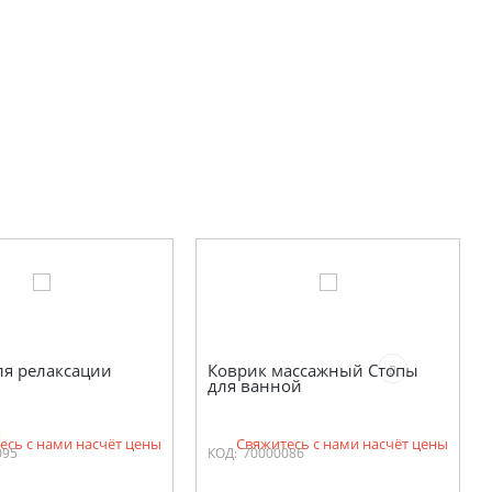
ля релаксации
Коврик массажный Стопы
для ванной
есь с нами насчёт цены
Свяжитесь с нами насчёт цены
095
КОД:
70000086