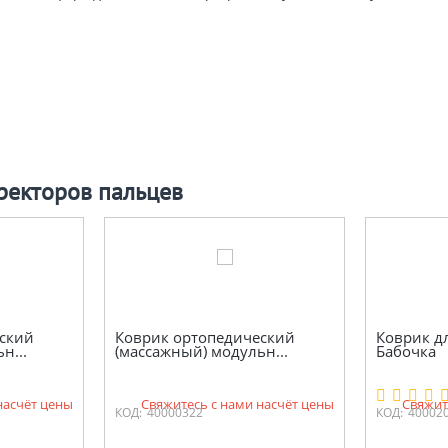
ректоров пальцев
ский
Коврик ортопедический
Коврик д
н...
(массажный) модульн...
Бабочка
насчёт цены
Свяжитесь с нами насчёт цены
Свяжит
КОД:
40000322
КОД:
40002